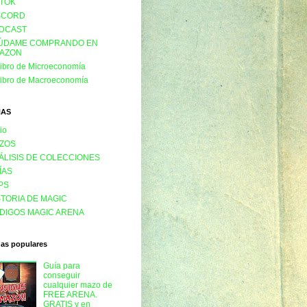
KTOK
SCORD
DCAST
ÚDAME COMPRANDO EN
AZON
libro de Microeconomía
libro de Macroeconomía
NAS
cio
ZOS
ÁLISIS DE COLECCIONES
ÍAS
PS
STORIA DE MAGIC
DIGOS MAGIC ARENA
das populares
Guía para
conseguir
cualquier mazo de
FREE ARENA.
GRATIS y en