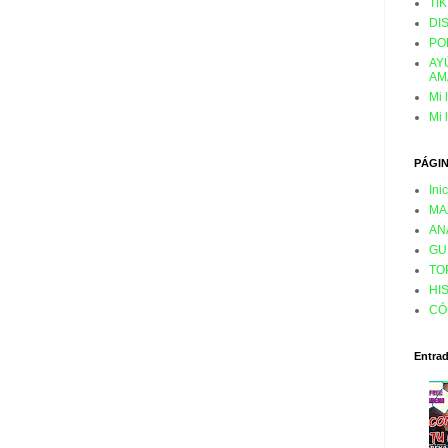
TI
DI
PO
AY
AM
Mi 
Mi 
PÁGI
Ini
MA
AN
GU
TO
HI
CÓ
Entra