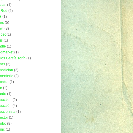
tias
(1)
 Red
(2)
3
(1)
ros
(5)
wl
(3)
get
(1)
gs
(1)
ndle
(1)
rdmarket
(1)
los García Torín
(1)
tas
(2)
tedicion
(2)
menterio
(2)
andra
(1)
ue
(1)
uedo
(1)
ecccion
(2)
eccción
(4)
eccionista
(1)
lector
(1)
mbo
(8)
mic
(1)