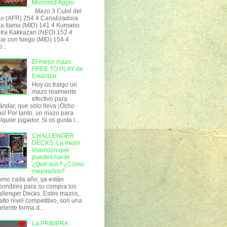
Monored Aggro
Mazo 3 Cubil del
o (AFR) 254 4 Canalizadora
la llama (MID) 141 4 Kumano
tra Kakkazan (NEO) 152 4
ar con fuego (MID) 154 4
...
El mejor mazo
FREE TO PLAY de
Estándar
Hoy os traigo un
mazo realmente
efectivo para
ándar, que solo lleva ¡Ocho
as! Por tanto, un mazo para
lquier jugador. Si os gusta l...
CHALLENGER
DECKS. La mejor
inversión que
puedes hacer
¿Qué son? ¿Cómo
mejorarlos?
o cada año, ya están
ponibles para su compra los
llenger Decks. Estos mazos,
alto nivel competitivo, son una
elente forma d...
La PRIMERA