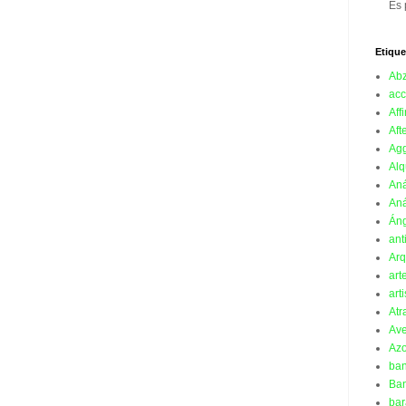
Es 
Etique
Ab
acc
Affi
Aft
Ag
Alq
Aná
Aná
Án
ant
Arq
art
art
Atr
Ave
Azo
ba
Ban
bar