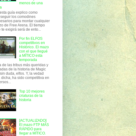
menos de una
a
esta guía explico como
seguir los comodines
esarios para montar cualquier
o de Free Arena. El tiempo
 te exigirá será de ento...
Por fin ELFOS
competitivos en
Histórico. El mazo
con el que llegué
a MÍTICO esta
temporada
 de las tribus más queridas y
adas de la historia de Magic
 sin duda, elfos. Y, la vedad
 dicha, ha sido competitiva en
ersos...
Top 10 mejores
criaturas de la
historia
[ACTUALIZADO]
El mazo FTP MÁS
RÁPIDO para
llegar a MÍTICO.