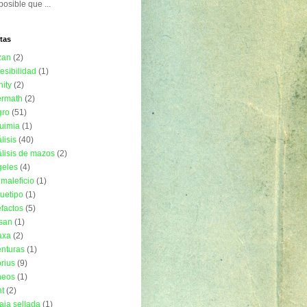
posible que ...
tas
zan
(2)
esibilidad
(1)
nity
(2)
ermath
(2)
gro
(51)
uimia
(1)
lisis
(40)
lisis de mazos
(2)
geles
(4)
imaleficio
(1)
uetipo
(1)
efactos
(5)
isan
(1)
axa
(2)
nturas
(1)
rius
(9)
neos
(1)
t
(2)
aja sellada
(1)