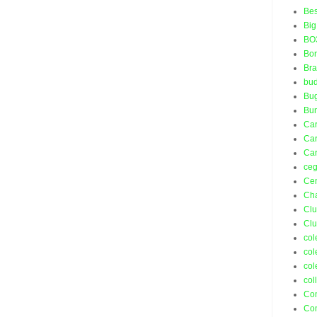
Bes
Big
BO
Bo
Bra
bud
Bu
Bu
Ca
Car
Car
ceg
Ce
Ch
Cl
Cl
col
col
col
col
Co
Co