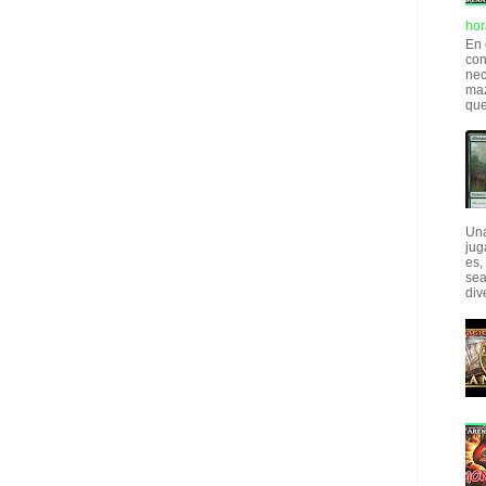
hor
En 
con
nec
maz
que
Una
jug
es,
sea
div