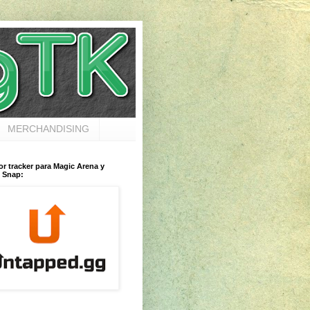
MERCHANDISING
or tracker para Magic Arena y
 Snap: