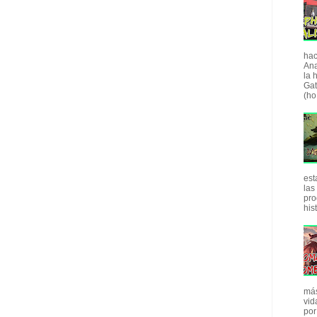
hac
Ana
la 
Gat
(ho.
est
las
pro
his
más
vid
por