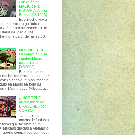
colección de
MAGIC de la
HISTORIA. Alpha
Edition [08/1993]
Esta noche voy a
er en directo algo único:
lizar la primera colección de
historia de Magic The
hering, a partir de las 22:00
..
MORNINGTIDE.
La colección que
cambió Magic
para siempre
[02/2008]
En el directo de
a noche, analizaremos una de
 colecciones que más impacto
dujo en Magic en toda su
toria, Morningtide (Alborada...
¡¡INCREÍBLE
nuevo mazo de
DRAGONES con
COMBO!!
Uno de los
mazos de fantasía
 locos que he visto en mi
a. Muchas gracias a Alejandro
 haberlo compartido conmigo.