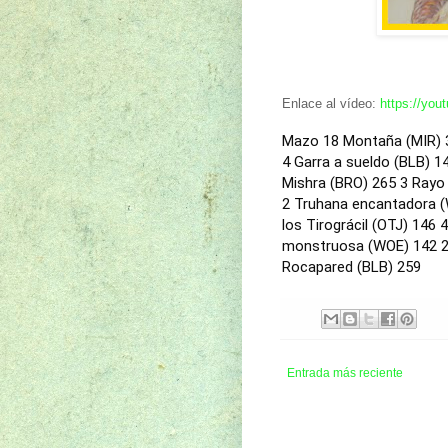
Enlace al vídeo:
https://yo
Mazo
18 Montaña (MIR) 
4 Garra a sueldo (BLB) 1
Mishra (BRO) 265
3 Rayo 
2 Truhana encantadora 
los Tirográcil (OTJ) 146
4
monstruosa (WOE) 142
2
Rocapared (BLB) 259
Entrada más reciente