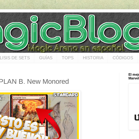
LISIS DE SETS
GUÍAS
TOPS
HISTORIA
CÓDIGOS
El mej
Marvel
e PLAN B. New Monored