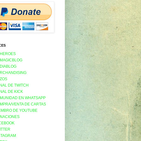
CES
 HEROES
 MAGICBLOG
 DIABLOG
RCHANDISING
ZOS
NAL DE TWITCH
NAL DE KICK
MUNIDAD EN WHATSAPP
MPRA/VENTA DE CARTAS
EMBRO DE YOUTUBE
NACIONES
CEBOOK
ITTER
STAGRAM