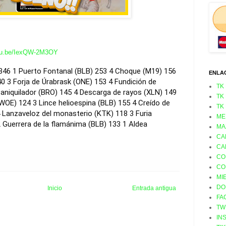
utu.be/IexQW-2M3OY
346
1 Puerto Fontanal (BLB) 253
4 Choque (M19) 156
ENLA
40
3 Forja de Úrabrask (ONE) 153
4 Fundición de
TK
aniquilador (BRO) 145
4 Descarga de rayos (XLN) 149
TK
(WOE) 124
3 Lince helioespina (BLB) 155
4 Creído de
TK
 Lanzaveloz del monasterio (KTK) 118
3 Furia
ME
 Guerrera de la flamánima (BLB) 133
1 Aldea
MA
CA
CA
CO
CO
MI
DO
Inicio
Entrada antigua
FA
TW
IN