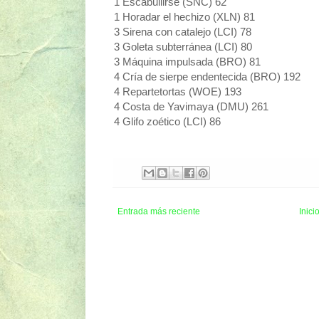
1 Escabullirse (SNC) 62
1 Horadar el hechizo (XLN) 81
3 Sirena con catalejo (LCI) 78
3 Goleta subterránea (LCI) 80
3 Máquina impulsada (BRO) 81
4 Cría de sierpe endentecida (BRO) 192
4 Repartetortas (WOE) 193
4 Costa de Yavimaya (DMU) 261
4 Glifo zoético (LCI) 86
Entrada más reciente
Inici