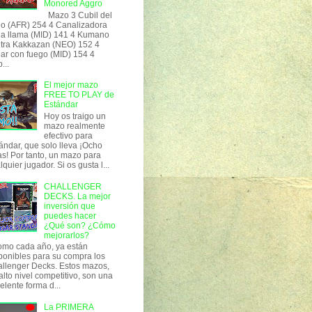
Monored Aggro
Mazo 3 Cubil del
o (AFR) 254 4 Canalizadora
la llama (MID) 141 4 Kumano
tra Kakkazan (NEO) 152 4
ar con fuego (MID) 154 4
...
El mejor mazo
FREE TO PLAY de
Estándar
Hoy os traigo un
mazo realmente
efectivo para
ándar, que solo lleva ¡Ocho
as! Por tanto, un mazo para
lquier jugador. Si os gusta l...
CHALLENGER
DECKS. La mejor
inversión que
puedes hacer
¿Qué son? ¿Cómo
mejorarlos?
o cada año, ya están
ponibles para su compra los
llenger Decks. Estos mazos,
alto nivel competitivo, son una
elente forma d...
La PRIMERA