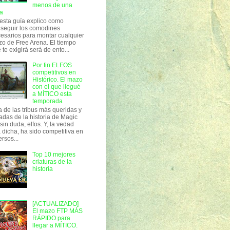
menos de una
a
esta guía explico como
seguir los comodines
esarios para montar cualquier
o de Free Arena. El tiempo
 te exigirá será de ento...
Por fin ELFOS
competitivos en
Histórico. El mazo
con el que llegué
a MÍTICO esta
temporada
 de las tribus más queridas y
adas de la historia de Magic
 sin duda, elfos. Y, la vedad
 dicha, ha sido competitiva en
ersos...
Top 10 mejores
criaturas de la
historia
[ACTUALIZADO]
El mazo FTP MÁS
RÁPIDO para
llegar a MÍTICO.