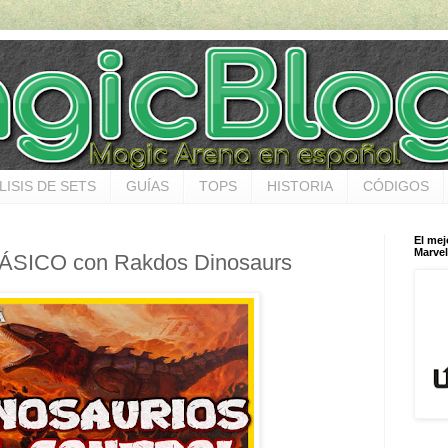
LISIS DE SETS
GUÍAS
TOPS
HISTORIA
CÓDIGOS
El mej
Marvel
RÁSICO con Rakdos Dinosaurs