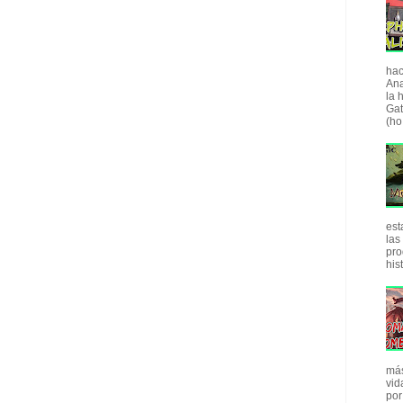
hac
Ana
la 
Gat
(ho.
est
las
pro
his
más
vid
por