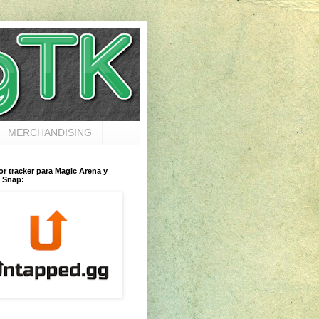
MERCHANDISING
or tracker para Magic Arena y
 Snap: