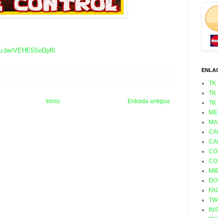
outu.be/VEHE5SeDpf0
ENLA
TK
TK
Inicio
Entrada antigua
TK
ME
MA
CA
CA
CO
CO
MI
DO
FA
TW
IN