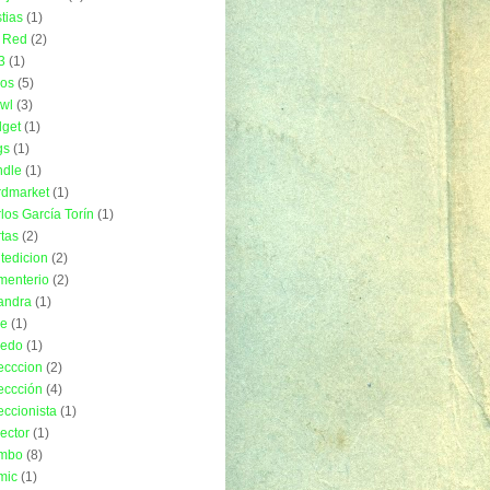
tias
(1)
 Red
(2)
3
(1)
ros
(5)
wl
(3)
get
(1)
gs
(1)
ndle
(1)
rdmarket
(1)
los García Torín
(1)
tas
(2)
tedicion
(2)
menterio
(2)
andra
(1)
ue
(1)
uedo
(1)
ecccion
(2)
eccción
(4)
eccionista
(1)
lector
(1)
mbo
(8)
mic
(1)