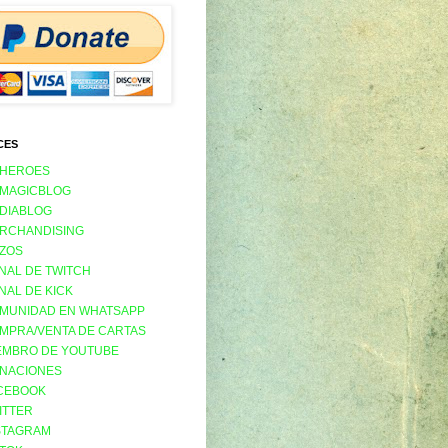
CES
 HEROES
 MAGICBLOG
 DIABLOG
RCHANDISING
ZOS
NAL DE TWITCH
NAL DE KICK
MUNIDAD EN WHATSAPP
MPRA/VENTA DE CARTAS
EMBRO DE YOUTUBE
NACIONES
CEBOOK
ITTER
STAGRAM