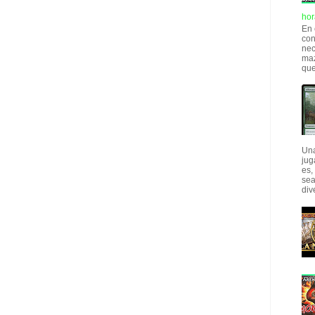
hor
En 
con
nec
maz
que
Una
jug
es,
sea
div