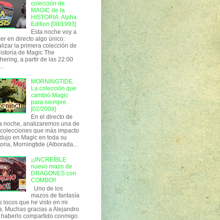
colección de
MAGIC de la
HISTORIA. Alpha
Edition [08/1993]
Esta noche voy a
er en directo algo único:
lizar la primera colección de
historia de Magic The
hering, a partir de las 22:00
..
MORNINGTIDE.
La colección que
cambió Magic
para siempre
[02/2008]
En el directo de
a noche, analizaremos una de
 colecciones que más impacto
dujo en Magic en toda su
toria, Morningtide (Alborada...
¡¡INCREÍBLE
nuevo mazo de
DRAGONES con
COMBO!!
Uno de los
mazos de fantasía
 locos que he visto en mi
a. Muchas gracias a Alejandro
 haberlo compartido conmigo.