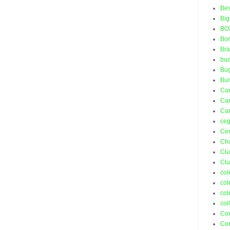
Bes
Big
BO
Bo
Bra
bud
Bu
Bu
Ca
Car
Car
ceg
Ce
Ch
Cl
Cl
col
col
col
col
Co
Co