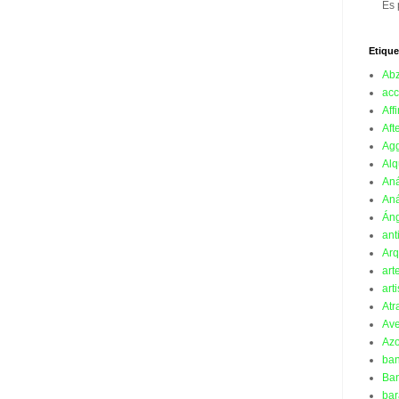
Es 
Etique
Ab
acc
Affi
Aft
Ag
Alq
Aná
Aná
Án
ant
Arq
art
art
Atr
Ave
Azo
ba
Ban
bar