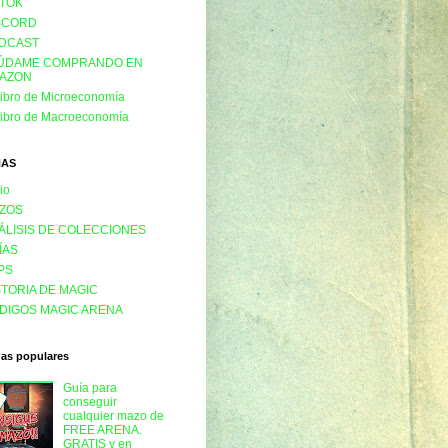
KTOK
SCORD
DCAST
ÚDAME COMPRANDO EN
AZON
libro de Microeconomía
libro de Macroeconomía
NAS
cio
ZOS
ÁLISIS DE COLECCIONES
ÍAS
PS
STORIA DE MAGIC
DIGOS MAGIC ARENA
das populares
Guía para
conseguir
cualquier mazo de
FREE ARENA.
GRATIS y en