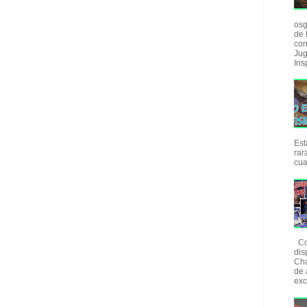
osg
de 
con
Jug
Insp
Est
rar
cua
Com
dis
Cha
de 
exc