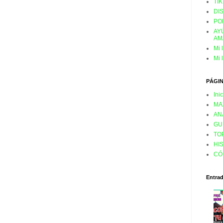
TI
DI
PO
AY
AM
Mi 
Mi 
PÁGI
Ini
MA
AN
GU
TO
HI
CÓ
Entra