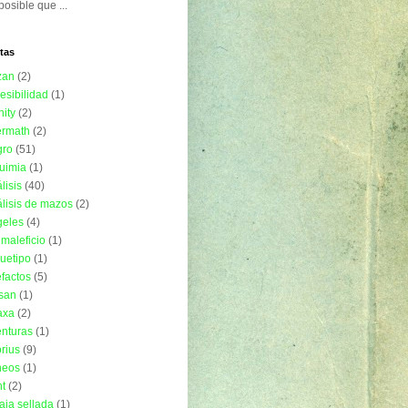
posible que ...
tas
zan
(2)
esibilidad
(1)
nity
(2)
ermath
(2)
gro
(51)
uimia
(1)
lisis
(40)
lisis de mazos
(2)
geles
(4)
imaleficio
(1)
uetipo
(1)
efactos
(5)
isan
(1)
axa
(2)
nturas
(1)
rius
(9)
neos
(1)
t
(2)
aja sellada
(1)