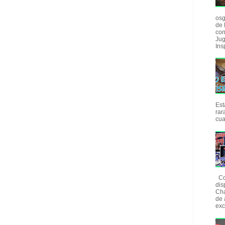
osg
de 
con
Jug
Insp
Est
rar
cua
Com
dis
Cha
de 
exc