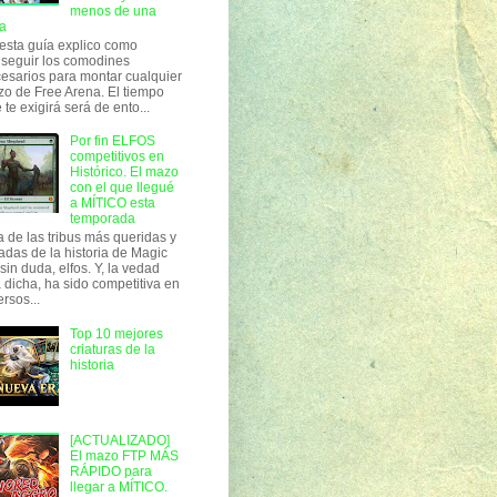
menos de una
a
esta guía explico como
seguir los comodines
esarios para montar cualquier
o de Free Arena. El tiempo
 te exigirá será de ento...
Por fin ELFOS
competitivos en
Histórico. El mazo
con el que llegué
a MÍTICO esta
temporada
 de las tribus más queridas y
adas de la historia de Magic
 sin duda, elfos. Y, la vedad
 dicha, ha sido competitiva en
ersos...
Top 10 mejores
criaturas de la
historia
[ACTUALIZADO]
El mazo FTP MÁS
RÁPIDO para
llegar a MÍTICO.