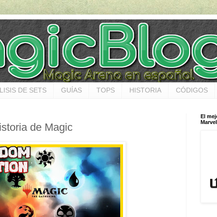
LISIS DE SETS
GUÍAS
TOPS
HISTORIA
CÓDIGOS
El mej
Marvel
istoria de Magic