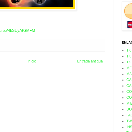
outu.be/4bSUyAtGMFM
ENLA
TK
TK
Inicio
Entrada antigua
TK
ME
MA
CA
CA
CO
CO
MI
DO
FA
TW
IN