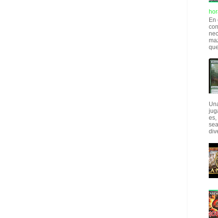
hor
En 
con
nec
maz
que
Una
jug
es,
sea
div