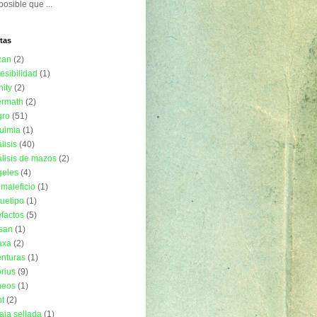
posible que ...
tas
zan
(2)
esibilidad
(1)
nity
(2)
ermath
(2)
gro
(51)
uimia
(1)
lisis
(40)
lisis de mazos
(2)
geles
(4)
imaleficio
(1)
uetipo
(1)
efactos
(5)
isan
(1)
axa
(2)
nturas
(1)
rius
(9)
neos
(1)
t
(2)
aja sellada
(1)