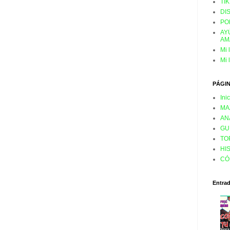
TI
DI
PO
AY
AM
Mi 
Mi 
PÁGI
Ini
MA
AN
GU
TO
HI
CÓ
Entra