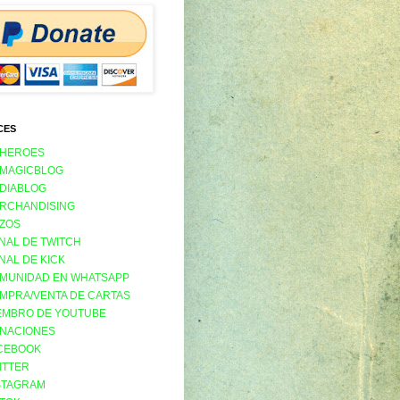
CES
 HEROES
 MAGICBLOG
 DIABLOG
RCHANDISING
ZOS
NAL DE TWITCH
NAL DE KICK
MUNIDAD EN WHATSAPP
MPRA/VENTA DE CARTAS
EMBRO DE YOUTUBE
NACIONES
CEBOOK
ITTER
STAGRAM