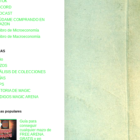
KTOK
SCORD
DCAST
ÚDAME COMPRANDO EN
AZON
libro de Microeconomía
libro de Macroeconomía
NAS
cio
ZOS
ÁLISIS DE COLECCIONES
ÍAS
PS
STORIA DE MAGIC
DIGOS MAGIC ARENA
das populares
Guía para
conseguir
cualquier mazo de
FREE ARENA.
GRATIS y en