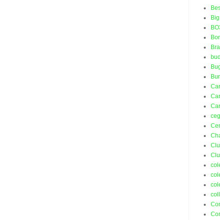
Bes
Big
BO
Bo
Bra
bud
Bu
Bu
Ca
Car
Car
ceg
Ce
Ch
Cl
Cl
col
col
col
col
Co
Co