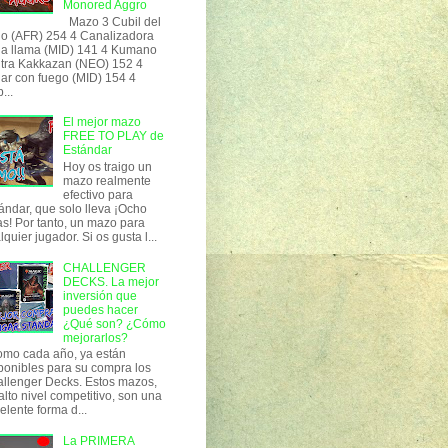
Monored Aggro
Mazo 3 Cubil del
o (AFR) 254 4 Canalizadora
la llama (MID) 141 4 Kumano
tra Kakkazan (NEO) 152 4
ar con fuego (MID) 154 4
...
El mejor mazo
FREE TO PLAY de
Estándar
Hoy os traigo un
mazo realmente
efectivo para
ándar, que solo lleva ¡Ocho
as! Por tanto, un mazo para
lquier jugador. Si os gusta l...
CHALLENGER
DECKS. La mejor
inversión que
puedes hacer
¿Qué son? ¿Cómo
mejorarlos?
o cada año, ya están
ponibles para su compra los
llenger Decks. Estos mazos,
alto nivel competitivo, son una
elente forma d...
La PRIMERA