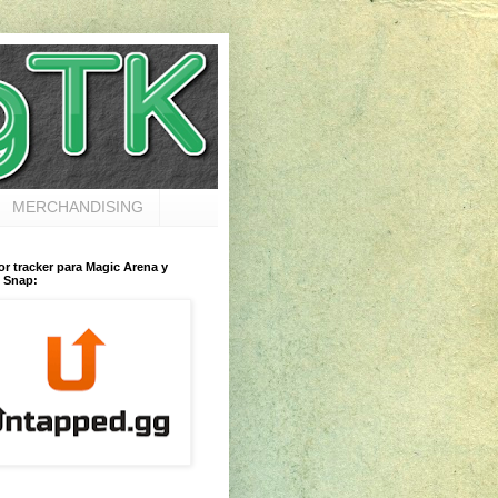
MERCHANDISING
or tracker para Magic Arena y
 Snap: