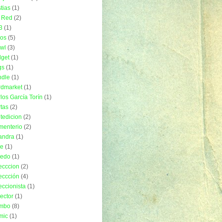
tias
(1)
 Red
(2)
3
(1)
ros
(5)
wl
(3)
get
(1)
gs
(1)
ndle
(1)
rdmarket
(1)
los García Torín
(1)
tas
(2)
tedicion
(2)
menterio
(2)
andra
(1)
ue
(1)
uedo
(1)
ecccion
(2)
eccción
(4)
eccionista
(1)
lector
(1)
mbo
(8)
mic
(1)