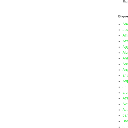
Es 
Etique
Ab
acc
Affi
Aft
Ag
Alq
Aná
Aná
Án
ant
Arq
art
art
Atr
Ave
Azo
ba
Ban
bar