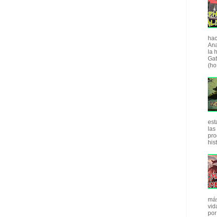
hac
Ana
la 
Gat
(ho.
est
las
pro
his
más
vid
por