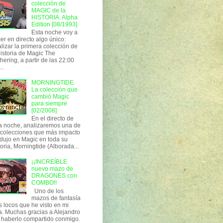
colección de
MAGIC de la
HISTORIA. Alpha
Edition [08/1993]
Esta noche voy a
er en directo algo único:
lizar la primera colección de
historia de Magic The
hering, a partir de las 22:00
..
MORNINGTIDE.
La colección que
cambió Magic
para siempre
[02/2008]
En el directo de
a noche, analizaremos una de
 colecciones que más impacto
dujo en Magic en toda su
toria, Morningtide (Alborada...
¡¡INCREÍBLE
nuevo mazo de
DRAGONES con
COMBO!!
Uno de los
mazos de fantasía
 locos que he visto en mi
a. Muchas gracias a Alejandro
 haberlo compartido conmigo.