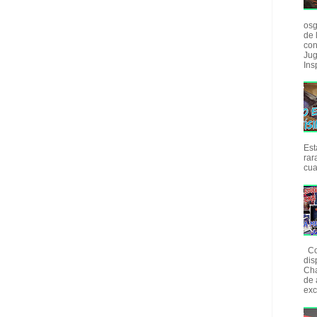
osg
de 
con
Jug
Insp
Est
rar
cua
Com
dis
Cha
de 
exc