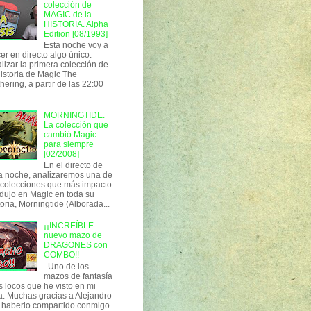
colección de
MAGIC de la
HISTORIA. Alpha
Edition [08/1993]
Esta noche voy a
er en directo algo único:
lizar la primera colección de
historia de Magic The
hering, a partir de las 22:00
..
MORNINGTIDE.
La colección que
cambió Magic
para siempre
[02/2008]
En el directo de
a noche, analizaremos una de
 colecciones que más impacto
dujo en Magic en toda su
toria, Morningtide (Alborada...
¡¡INCREÍBLE
nuevo mazo de
DRAGONES con
COMBO!!
Uno de los
mazos de fantasía
 locos que he visto en mi
a. Muchas gracias a Alejandro
 haberlo compartido conmigo.