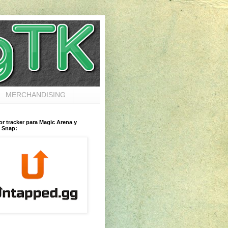
MERCHANDISING
or tracker para Magic Arena y
 Snap: