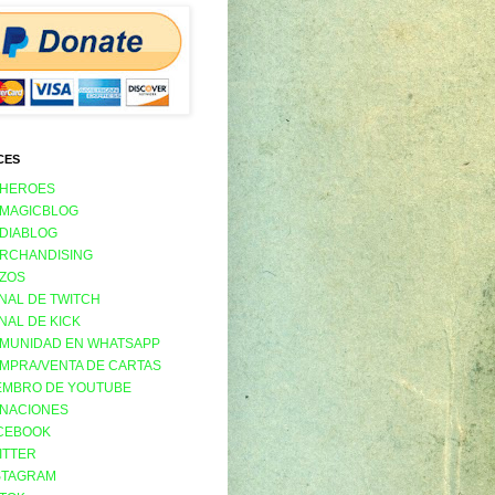
CES
 HEROES
 MAGICBLOG
 DIABLOG
RCHANDISING
ZOS
NAL DE TWITCH
NAL DE KICK
MUNIDAD EN WHATSAPP
MPRA/VENTA DE CARTAS
EMBRO DE YOUTUBE
NACIONES
CEBOOK
ITTER
STAGRAM