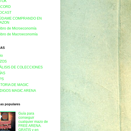
KTOK
SCORD
DCAST
ÚDAME COMPRANDO EN
AZON
libro de Microeconomía
libro de Macroeconomía
NAS
cio
ZOS
ÁLISIS DE COLECCIONES
ÍAS
PS
STORIA DE MAGIC
DIGOS MAGIC ARENA
das populares
Guía para
conseguir
cualquier mazo de
FREE ARENA.
GRATIS y en