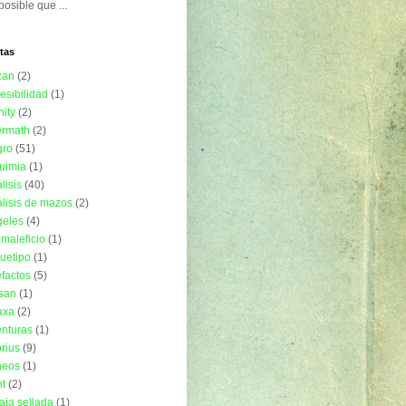
posible que ...
tas
zan
(2)
esibilidad
(1)
nity
(2)
ermath
(2)
gro
(51)
uimia
(1)
lisis
(40)
lisis de mazos
(2)
geles
(4)
imaleficio
(1)
uetipo
(1)
efactos
(5)
isan
(1)
axa
(2)
nturas
(1)
rius
(9)
neos
(1)
t
(2)
aja sellada
(1)