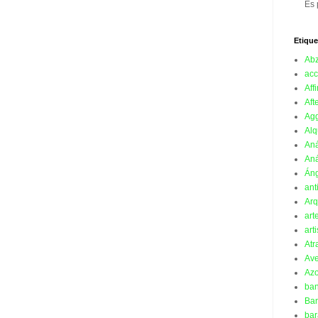
Es 
Etique
Ab
acc
Affi
Aft
Ag
Alq
Aná
Aná
Án
ant
Arq
art
art
Atr
Ave
Azo
ba
Ban
bar