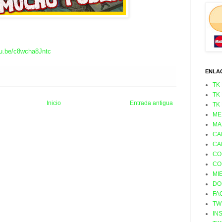
utu.be/c8wcha8Jntc
ENLA
TK
TK
Inicio
Entrada antigua
TK
ME
MA
CA
CA
CO
CO
MI
DO
FA
TW
IN