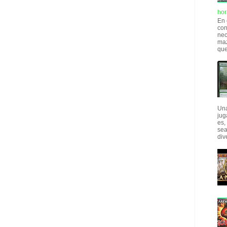
hor
En 
con
nec
maz
que
Una
jug
es,
sea
div