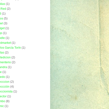
tias
(1)
 Red
(2)
3
(1)
ros
(5)
wl
(3)
get
(1)
gs
(1)
ndle
(1)
rdmarket
(1)
los García Torín
(1)
tas
(2)
tedicion
(2)
menterio
(2)
andra
(1)
ue
(1)
uedo
(1)
ecccion
(2)
eccción
(4)
eccionista
(1)
lector
(1)
mbo
(8)
mic
(1)