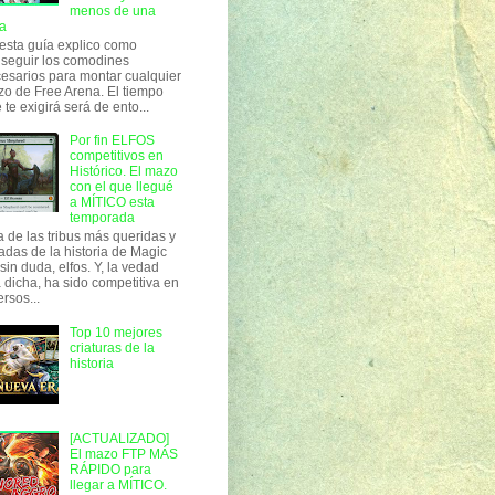
menos de una
a
esta guía explico como
seguir los comodines
esarios para montar cualquier
o de Free Arena. El tiempo
 te exigirá será de ento...
Por fin ELFOS
competitivos en
Histórico. El mazo
con el que llegué
a MÍTICO esta
temporada
 de las tribus más queridas y
adas de la historia de Magic
 sin duda, elfos. Y, la vedad
 dicha, ha sido competitiva en
ersos...
Top 10 mejores
criaturas de la
historia
[ACTUALIZADO]
El mazo FTP MÁS
RÁPIDO para
llegar a MÍTICO.