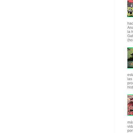
hac
Ana
la 
Gat
(ho.
est
las
pro
his
más
vid
por