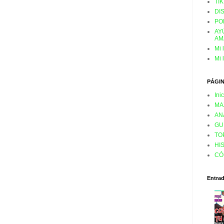
TI
DI
PO
AY
AM
Mi 
Mi 
PÁGI
Ini
MA
AN
GU
TO
HI
CÓ
Entra