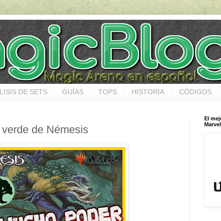
LISIS DE SETS
GUÍAS
TOPS
HISTORIA
CÓDIGOS
El mej
Marvel
or verde de Némesis