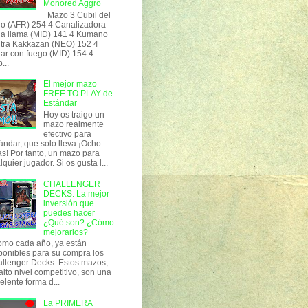
Monored Aggro
Mazo 3 Cubil del
o (AFR) 254 4 Canalizadora
la llama (MID) 141 4 Kumano
tra Kakkazan (NEO) 152 4
ar con fuego (MID) 154 4
...
El mejor mazo
FREE TO PLAY de
Estándar
Hoy os traigo un
mazo realmente
efectivo para
ándar, que solo lleva ¡Ocho
as! Por tanto, un mazo para
lquier jugador. Si os gusta l...
CHALLENGER
DECKS. La mejor
inversión que
puedes hacer
¿Qué son? ¿Cómo
mejorarlos?
o cada año, ya están
ponibles para su compra los
llenger Decks. Estos mazos,
alto nivel competitivo, son una
elente forma d...
La PRIMERA