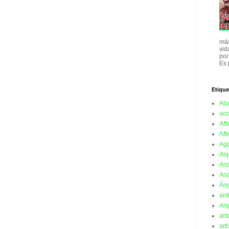
más
vid
por
Es 
Etique
Ab
acc
Affi
Aft
Ag
Alq
Aná
Aná
Án
ant
Arq
art
art