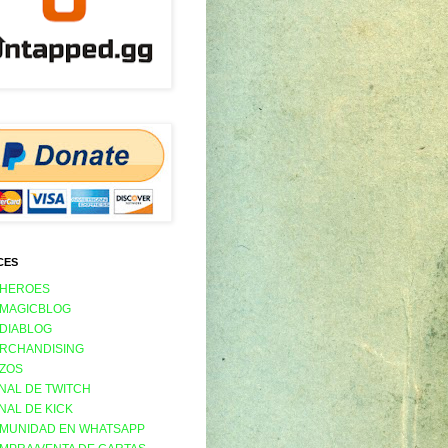
CES
 HEROES
 MAGICBLOG
 DIABLOG
RCHANDISING
ZOS
NAL DE TWITCH
NAL DE KICK
MUNIDAD EN WHATSAPP