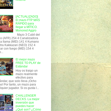
[ACTUALIZADO]
El mazo FTP MÁS
RÁPIDO para
llegar a MÍTICO.
Monored Aggro
Mazo 3 Cubil del
o (AFR) 254 4 Canalizadora
la llama (MID) 141 4 Kumano
tra Kakkazan (NEO) 152 4
ar con fuego (MID) 154 4
...
El mejor mazo
FREE TO PLAY de
Estándar
Hoy os traigo un
mazo realmente
efectivo para
ándar, que solo lleva ¡Ocho
as! Por tanto, un mazo para
lquier jugador. Si os gusta l...
CHALLENGER
DECKS. La mejor
inversión que
puedes hacer
¿Qué son? ¿Cómo