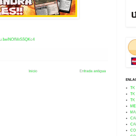
outu.be/NOfMrS5QKc4
Inicio
Entrada antigua
ENLA
TK
TK
TK
ME
MA
CA
CA
CO