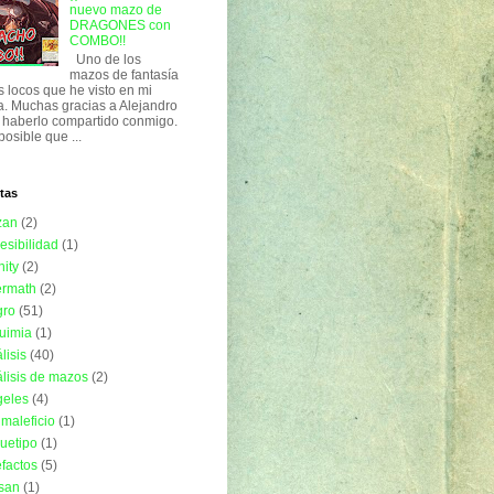
nuevo mazo de
DRAGONES con
COMBO!!
Uno de los
mazos de fantasía
 locos que he visto en mi
a. Muchas gracias a Alejandro
 haberlo compartido conmigo.
posible que ...
tas
zan
(2)
esibilidad
(1)
nity
(2)
ermath
(2)
gro
(51)
uimia
(1)
lisis
(40)
lisis de mazos
(2)
geles
(4)
imaleficio
(1)
uetipo
(1)
efactos
(5)
isan
(1)