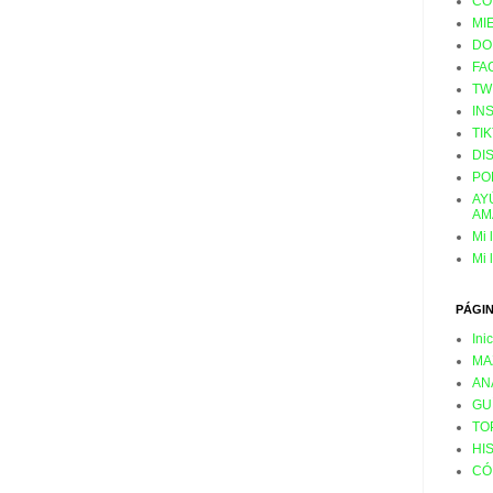
CO
MI
DO
FA
TW
IN
TI
DI
PO
AY
AM
Mi 
Mi 
PÁGI
Ini
MA
AN
GU
TO
HI
CÓ