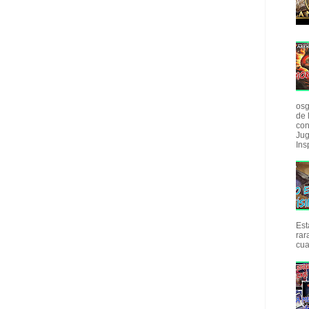
osg
de 
con
Jug
Insp
Est
rar
cua