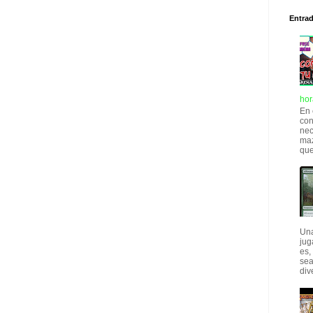
Entra
hor
En 
con
nec
maz
que
Una
jug
es,
sea
div