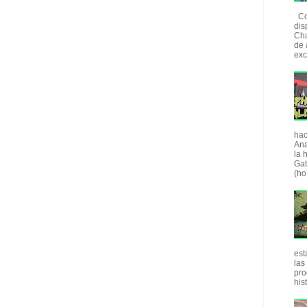
Com
dis
Cha
de 
exc
hac
Ana
la 
Gat
(ho.
est
las
pro
his