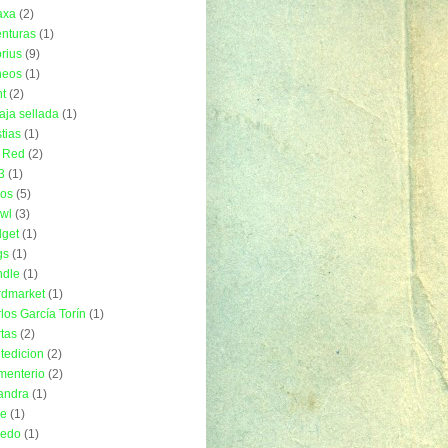
axa
(2)
nturas
(1)
rius
(9)
neos
(1)
t
(2)
aja sellada
(1)
tias
(1)
 Red
(2)
3
(1)
ros
(5)
wl
(3)
get
(1)
gs
(1)
ndle
(1)
rdmarket
(1)
los García Torín
(1)
tas
(2)
tedicion
(2)
menterio
(2)
andra
(1)
ue
(1)
uedo
(1)