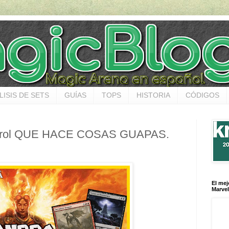
LISIS DE SETS
GUÍAS
TOPS
HISTORIA
CÓDIGOS
ntrol QUE HACE COSAS GUAPAS.
El mej
Marvel