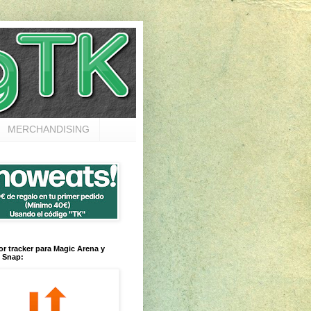
MERCHANDISING
or tracker para Magic Arena y
 Snap: