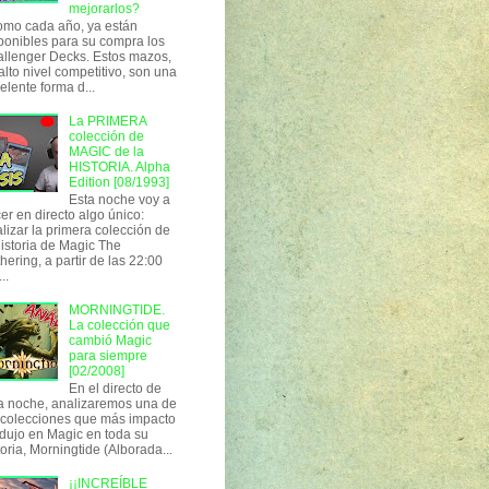
mejorarlos?
o cada año, ya están
ponibles para su compra los
llenger Decks. Estos mazos,
alto nivel competitivo, son una
elente forma d...
La PRIMERA
colección de
MAGIC de la
HISTORIA. Alpha
Edition [08/1993]
Esta noche voy a
er en directo algo único:
lizar la primera colección de
historia de Magic The
hering, a partir de las 22:00
..
MORNINGTIDE.
La colección que
cambió Magic
para siempre
[02/2008]
En el directo de
a noche, analizaremos una de
 colecciones que más impacto
dujo en Magic en toda su
toria, Morningtide (Alborada...
¡¡INCREÍBLE