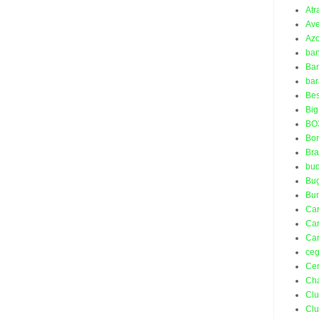
Atr
Ave
Azo
ba
Ban
bar
Bes
Big
BO
Bo
Bra
bud
Bu
Bu
Ca
Car
Car
ceg
Ce
Ch
Cl
Cl