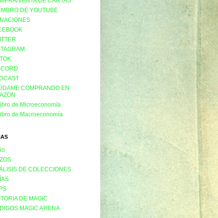
MPRA/VENTA DE CARTAS
EMBRO DE YOUTUBE
NACIONES
CEBOOK
ITTER
STAGRAM
KTOK
SCORD
DCAST
ÚDAME COMPRANDO EN
AZON
libro de Microeconomía
libro de Macroeconomía
NAS
cio
ZOS
ÁLISIS DE COLECCIONES
ÍAS
PS
STORIA DE MAGIC
DIGOS MAGIC ARENA