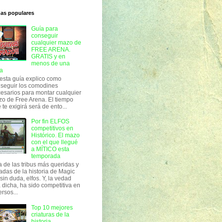
das populares
Guía para
conseguir
cualquier mazo de
FREE ARENA.
GRATIS y en
menos de una
a
esta guía explico como
seguir los comodines
esarios para montar cualquier
o de Free Arena. El tiempo
 te exigirá será de ento...
Por fin ELFOS
competitivos en
Histórico. El mazo
con el que llegué
a MÍTICO esta
temporada
 de las tribus más queridas y
adas de la historia de Magic
 sin duda, elfos. Y, la vedad
 dicha, ha sido competitiva en
ersos...
Top 10 mejores
criaturas de la
historia