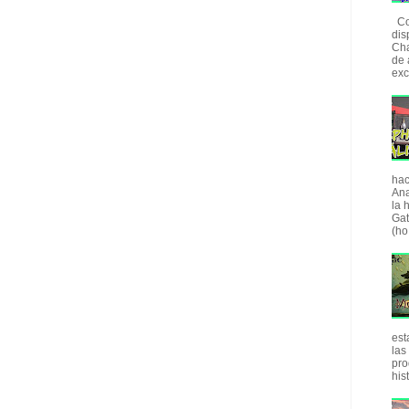
Com
dis
Cha
de 
exc
hac
Ana
la 
Gat
(ho.
est
las
pro
his