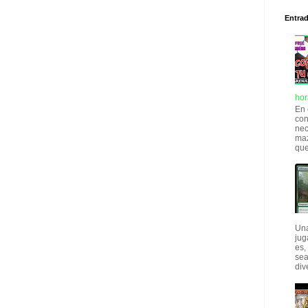
Entra
hor
En 
con
nec
maz
que
Una
jug
es,
sea
div