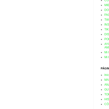
CO
MI
DO
FA
TW
IN
TI
DI
PO
AY
AM
Mi 
Mi 
PÁGI
Ini
MA
AN
GU
TO
HI
CÓ