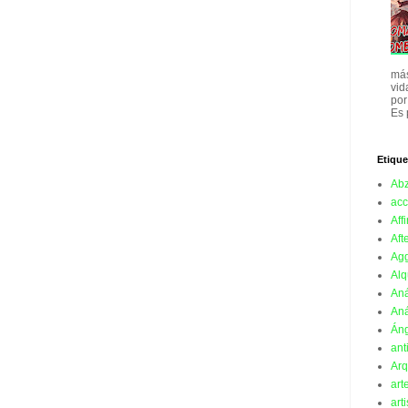
más
vid
por
Es 
Etique
Ab
acc
Affi
Aft
Ag
Alq
Aná
Aná
Án
ant
Arq
art
art