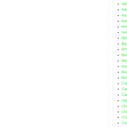
Atr
Ave
Azo
ba
Ban
bar
Bes
Big
BO
Bo
Bra
bud
Bu
Bu
Ca
Car
Car
ceg
Ce
Ch
Cl
Cl