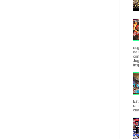
osg
de 
con
Jug
Insp
Est
rar
cua