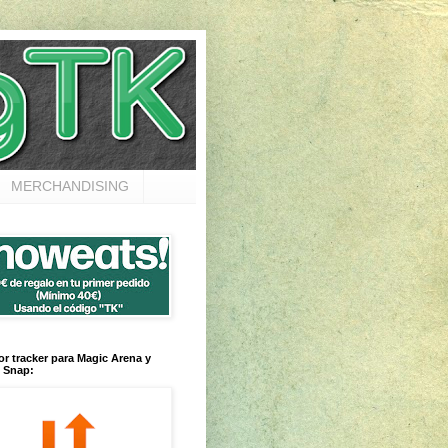
MERCHANDISING
or tracker para Magic Arena y
 Snap: