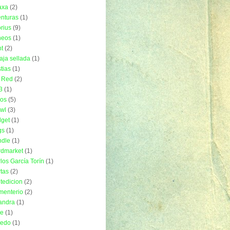
axa
(2)
nturas
(1)
rius
(9)
neos
(1)
t
(2)
aja sellada
(1)
tias
(1)
 Red
(2)
3
(1)
ros
(5)
wl
(3)
get
(1)
gs
(1)
ndle
(1)
rdmarket
(1)
los García Torín
(1)
tas
(2)
tedicion
(2)
menterio
(2)
andra
(1)
ue
(1)
uedo
(1)