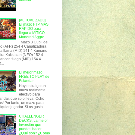
[ACTUALIZADO]
El mazo FTP MÁS
RÁPIDO para
llegar a MÍTICO.
Monored Aggro
Mazo 3 Cubil del
o (AFR) 254 4 Canalizadora
la llama (MID) 141 4 Kumano
tra Kakkazan (NEO) 152 4
ar con fuego (MID) 154 4
...
El mejor mazo
FREE TO PLAY de
Estándar
Hoy os traigo un
mazo realmente
efectivo para
ándar, que solo lleva ¡Ocho
as! Por tanto, un mazo para
lquier jugador. Si os gusta l...
CHALLENGER
DECKS. La mejor
inversión que
puedes hacer
¿Qué son? ¿Cómo