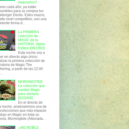
mejorarlos?
o cada año, ya están
ponibles para su compra los
llenger Decks. Estos mazos,
alto nivel competitivo, son una
elente forma d...
La PRIMERA
colección de
MAGIC de la
HISTORIA. Alpha
Edition [08/1993]
Esta noche voy a
er en directo algo único:
lizar la primera colección de
historia de Magic The
hering, a partir de las 22:00
..
MORNINGTIDE.
La colección que
cambió Magic
para siempre
[02/2008]
En el directo de
a noche, analizaremos una de
 colecciones que más impacto
dujo en Magic en toda su
toria, Morningtide (Alborada...
¡¡INCREÍBLE