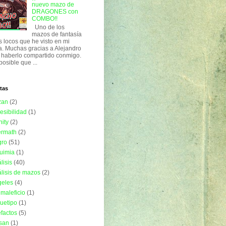
nuevo mazo de
DRAGONES con
COMBO!!
Uno de los
mazos de fantasía
 locos que he visto en mi
a. Muchas gracias a Alejandro
 haberlo compartido conmigo.
posible que ...
tas
zan
(2)
esibilidad
(1)
nity
(2)
ermath
(2)
gro
(51)
uimia
(1)
lisis
(40)
lisis de mazos
(2)
geles
(4)
imaleficio
(1)
uetipo
(1)
efactos
(5)
isan
(1)