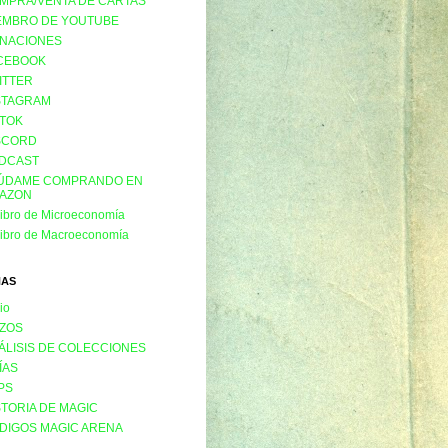
MPRA/VENTA DE CARTAS
EMBRO DE YOUTUBE
NACIONES
CEBOOK
ITTER
STAGRAM
KTOK
SCORD
DCAST
ÚDAME COMPRANDO EN
AZON
libro de Microeconomía
libro de Macroeconomía
NAS
cio
ZOS
ÁLISIS DE COLECCIONES
ÍAS
PS
STORIA DE MAGIC
DIGOS MAGIC ARENA