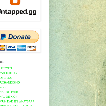
CES
 HEROES
 MAGICBLOG
 DIABLOG
RCHANDISING
ZOS
NAL DE TWITCH
NAL DE KICK
MUNIDAD EN WHATSAPP