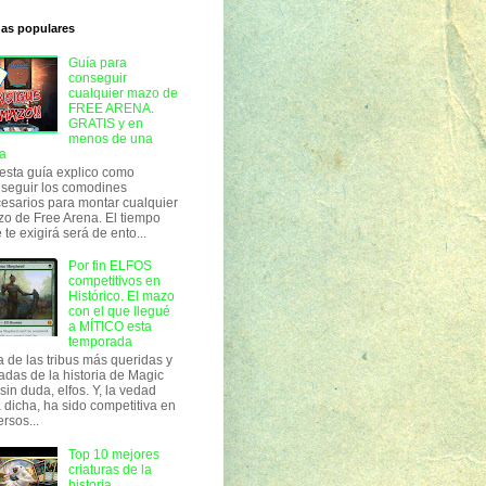
das populares
Guía para
conseguir
cualquier mazo de
FREE ARENA.
GRATIS y en
menos de una
a
esta guía explico como
seguir los comodines
esarios para montar cualquier
o de Free Arena. El tiempo
 te exigirá será de ento...
Por fin ELFOS
competitivos en
Histórico. El mazo
con el que llegué
a MÍTICO esta
temporada
 de las tribus más queridas y
adas de la historia de Magic
 sin duda, elfos. Y, la vedad
 dicha, ha sido competitiva en
ersos...
Top 10 mejores
criaturas de la
historia