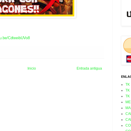
utu.be/CdteeibUVo8
Inicio
Entrada antigua
ENLA
TK
TK
TK
ME
MA
CA
CA
CO