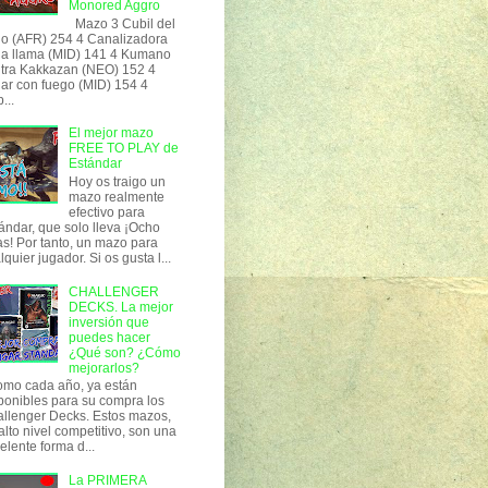
Monored Aggro
Mazo 3 Cubil del
o (AFR) 254 4 Canalizadora
la llama (MID) 141 4 Kumano
tra Kakkazan (NEO) 152 4
ar con fuego (MID) 154 4
...
El mejor mazo
FREE TO PLAY de
Estándar
Hoy os traigo un
mazo realmente
efectivo para
ándar, que solo lleva ¡Ocho
as! Por tanto, un mazo para
lquier jugador. Si os gusta l...
CHALLENGER
DECKS. La mejor
inversión que
puedes hacer
¿Qué son? ¿Cómo
mejorarlos?
o cada año, ya están
ponibles para su compra los
llenger Decks. Estos mazos,
alto nivel competitivo, son una
elente forma d...
La PRIMERA