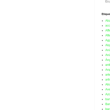
Es 
Etique
Ab
acc
Affi
Aft
Ag
Alq
Aná
Aná
Án
ant
Arq
art
art
Atr
Ave
Azo
ba
Ban
bar