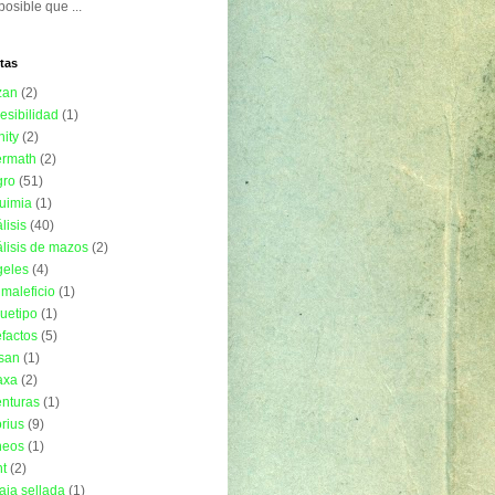
posible que ...
tas
zan
(2)
esibilidad
(1)
nity
(2)
ermath
(2)
gro
(51)
uimia
(1)
lisis
(40)
lisis de mazos
(2)
geles
(4)
imaleficio
(1)
uetipo
(1)
efactos
(5)
isan
(1)
axa
(2)
nturas
(1)
rius
(9)
neos
(1)
t
(2)
aja sellada
(1)