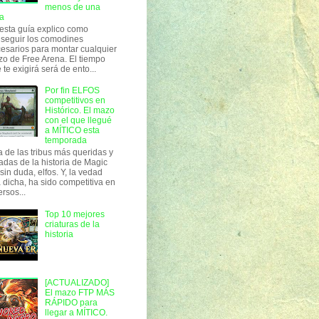
menos de una
a
esta guía explico como
seguir los comodines
esarios para montar cualquier
o de Free Arena. El tiempo
 te exigirá será de ento...
Por fin ELFOS
competitivos en
Histórico. El mazo
con el que llegué
a MÍTICO esta
temporada
 de las tribus más queridas y
adas de la historia de Magic
 sin duda, elfos. Y, la vedad
 dicha, ha sido competitiva en
ersos...
Top 10 mejores
criaturas de la
historia
[ACTUALIZADO]
El mazo FTP MÁS
RÁPIDO para
llegar a MÍTICO.