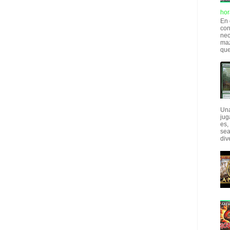
hor
En 
con
nec
maz
que
Una
jug
es,
sea
div