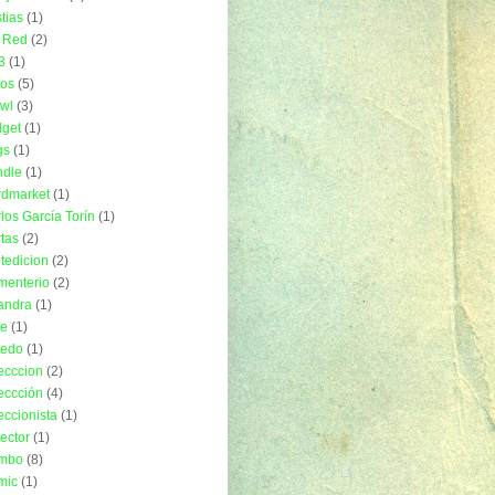
tias
(1)
 Red
(2)
3
(1)
ros
(5)
wl
(3)
get
(1)
gs
(1)
ndle
(1)
rdmarket
(1)
los García Torín
(1)
tas
(2)
tedicion
(2)
menterio
(2)
andra
(1)
ue
(1)
uedo
(1)
ecccion
(2)
eccción
(4)
eccionista
(1)
lector
(1)
mbo
(8)
mic
(1)