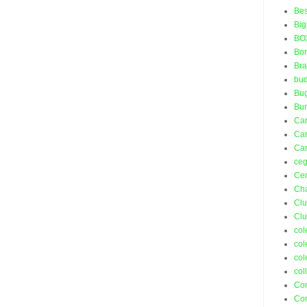
Bes
Big
BO
Bo
Bra
bud
Bu
Bu
Ca
Car
Car
ceg
Ce
Ch
Cl
Cl
col
col
col
col
Co
Co