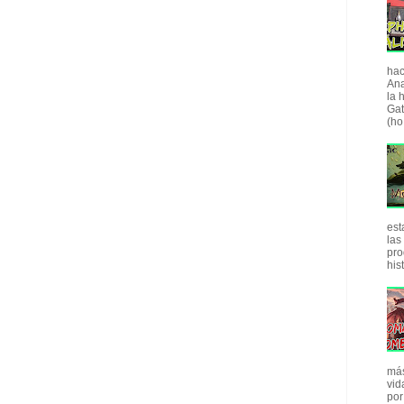
hac
Ana
la 
Gat
(ho.
est
las
pro
his
más
vid
por