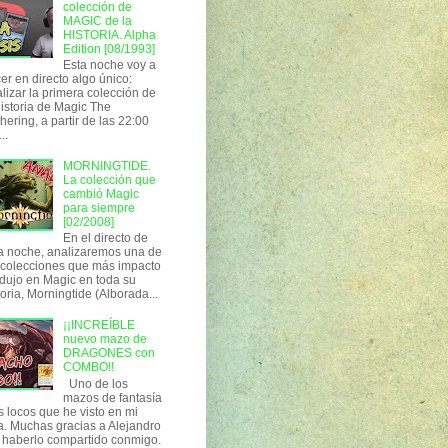
colección de
MAGIC de la
HISTORIA. Alpha
Edition [08/1993]
Esta noche voy a
er en directo algo único:
lizar la primera colección de
historia de Magic The
hering, a partir de las 22:00
..
MORNINGTIDE.
La colección que
cambió Magic
para siempre
[02/2008]
En el directo de
a noche, analizaremos una de
 colecciones que más impacto
dujo en Magic en toda su
toria, Morningtide (Alborada...
¡¡INCREÍBLE
nuevo mazo de
DRAGONES con
COMBO!!
Uno de los
mazos de fantasía
 locos que he visto en mi
a. Muchas gracias a Alejandro
 haberlo compartido conmigo.