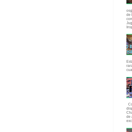
osg
de 
con
Jug
Insp
Est
rar
cua
Com
dis
Cha
de 
exc