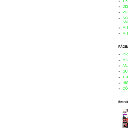
TI
DI
PO
AY
AM
Mi 
Mi 
PÁGI
Ini
MA
AN
GU
TO
HI
CÓ
Entra