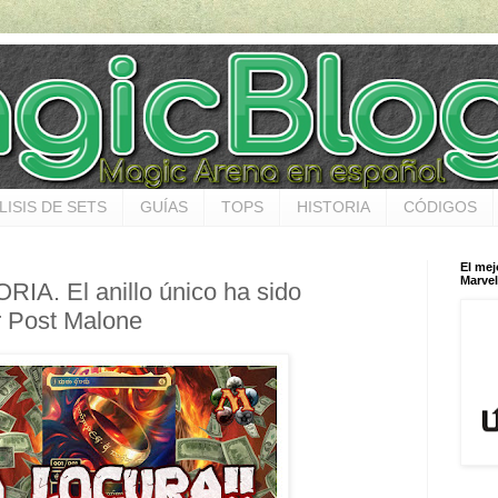
LISIS DE SETS
GUÍAS
TOPS
HISTORIA
CÓDIGOS
El mej
Marvel
IA. El anillo único ha sido
Post Malone