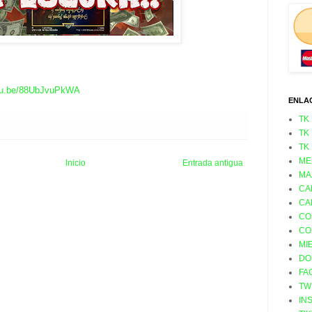
outu.be/88UbJvuPkWA
ENLA
TK
TK
TK
ME
Inicio
Entrada antigua
MA
CA
CA
CO
CO
MI
DO
FA
TW
IN