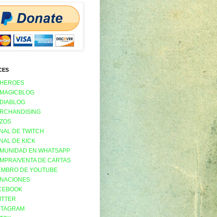
CES
 HEROES
 MAGICBLOG
 DIABLOG
RCHANDISING
ZOS
NAL DE TWITCH
NAL DE KICK
MUNIDAD EN WHATSAPP
MPRA/VENTA DE CARTAS
EMBRO DE YOUTUBE
NACIONES
CEBOOK
ITTER
STAGRAM