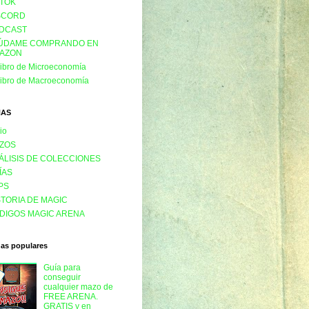
KTOK
SCORD
DCAST
ÚDAME COMPRANDO EN
AZON
libro de Microeconomía
libro de Macroeconomía
NAS
cio
ZOS
ÁLISIS DE COLECCIONES
ÍAS
PS
STORIA DE MAGIC
DIGOS MAGIC ARENA
das populares
Guía para
conseguir
cualquier mazo de
FREE ARENA.
GRATIS y en