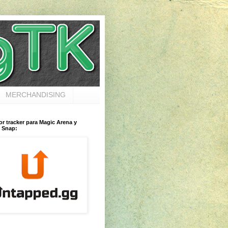
MERCHANDISING
or tracker para Magic Arena y
 Snap: