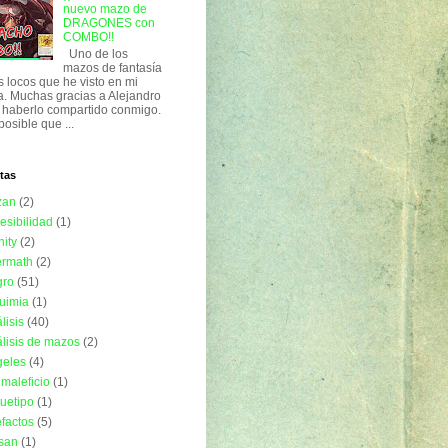
nuevo mazo de
DRAGONES con
COMBO!!
Uno de los
mazos de fantasía
 locos que he visto en mi
a. Muchas gracias a Alejandro
 haberlo compartido conmigo.
posible que ...
tas
zan
(2)
esibilidad
(1)
nity
(2)
ermath
(2)
gro
(51)
uimia
(1)
lisis
(40)
lisis de mazos
(2)
geles
(4)
imaleficio
(1)
uetipo
(1)
efactos
(5)
isan
(1)