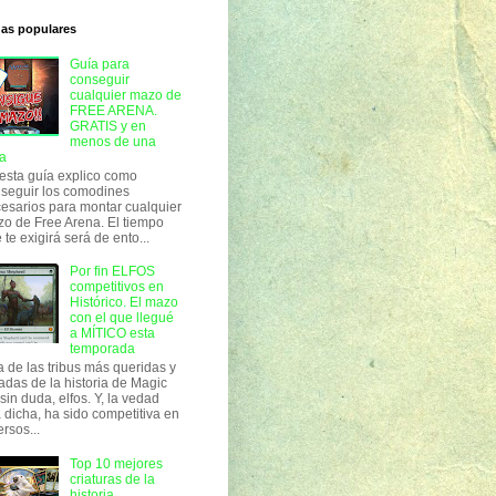
das populares
Guía para
conseguir
cualquier mazo de
FREE ARENA.
GRATIS y en
menos de una
a
esta guía explico como
seguir los comodines
esarios para montar cualquier
o de Free Arena. El tiempo
 te exigirá será de ento...
Por fin ELFOS
competitivos en
Histórico. El mazo
con el que llegué
a MÍTICO esta
temporada
 de las tribus más queridas y
adas de la historia de Magic
 sin duda, elfos. Y, la vedad
 dicha, ha sido competitiva en
ersos...
Top 10 mejores
criaturas de la
historia