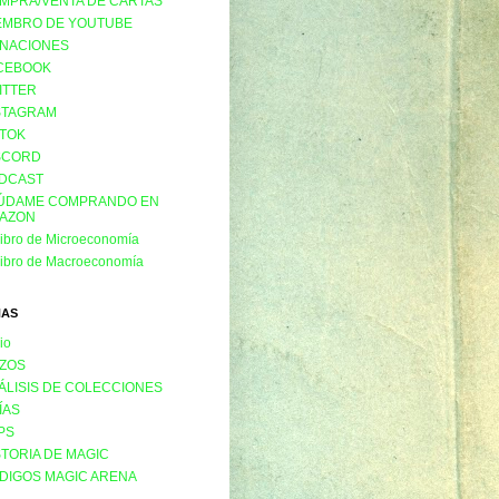
MPRA/VENTA DE CARTAS
EMBRO DE YOUTUBE
NACIONES
CEBOOK
ITTER
STAGRAM
KTOK
SCORD
DCAST
ÚDAME COMPRANDO EN
AZON
libro de Microeconomía
libro de Macroeconomía
NAS
cio
ZOS
ÁLISIS DE COLECCIONES
ÍAS
PS
STORIA DE MAGIC
DIGOS MAGIC ARENA