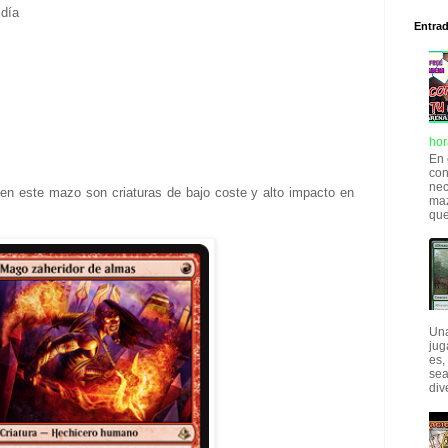
ldía
Entra
hor
En 
con
nec
 en este mazo son criaturas de bajo coste y alto impacto en
maz
que
Una
jug
es,
sea
div