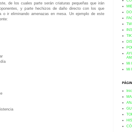
CO
oste, de los cuales parte serán criaturas pequeñas que irán
MI
oponentes, y parte hechizos de daño directo con los que
DO
ida o ir eliminando amenazas en mesa. Un ejemplo de este
FA
ente:
TW
IN
TI
DI
PO
AY
ar
AM
ldía
Mi 
Mi 
PÁGI
Ini
te
MA
AN
GU
istencia
TO
HI
CÓ