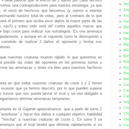
. Puede parecer que el efecto de 2 daños por cada hechizo
Atr
menos sea contraproducente para nuestra estrategia, ya que
Ave
4, el resto de hechizos que lancemos (y vamos a intentar
Azo
iezmando nuestro total de vidas, pero al contrario de lo que
será el primero que reciba esos daños la mayor parte de las
ba
n..vas!!) y sobre todo será útil contra aquellos mazos que
Ban
e bajo coste para realizar sus estrategias. Es una amenaza
bar
rápidamente, y aunque en el siguiente turno la destruyeran o
Bes
u cometido de realizar 2 daños al oponente y limitar sus
Big
aturas.
BO
Bo
que nuestras criaturas mueran rápido, lo que queremos es
Bra
ad posible las vidas del oponente en los primeros turnos y
bud
imine las amenazas y tener vía libre para nuestros hechizos
Bu
Bu
enta es que todas nuestras criaturas de coste 1 y 2 tienen
Ca
a evasión que ya hemos descrito, por lo que pueden superar
Car
os turnos que nos pueda lanzar el rival y se vea obligado a
Car
nseguiríamos eliminar amenazas tempranas.
ceg
Ce
ortante es el
Gigante aplastahuesos
, que a partir de turno 2
Ch
"
aventuras"
y hacer dos daños a cualquier objetivo, habilidad
Cl
a "hinchar" a nuestras criaturas de coste 1. En turno 3 ya
enaza que el rival tendrá que eliminar rápidamente si no
Cl