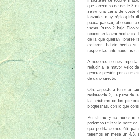
importante de todo el mazo
que lancemos de coste 3 o 
salvo una carta de coste 
lanzarlos muy rápido) iría d
pueda parecer, el oponente 
veces (turno 2 bajo Eidoló
necesitan lanzar hechizos d
de la que querrán librarse 
exiliaran, habría hecho s
respuestas ante nuestras cri
A nosotros no nos importa 
reducir a la mayor velocid
generar presión para que el
de daño directo.
Otro aspecto a tener en cu
resistencia 2, a parte de l
las criaturas de los primer
bloquearlas, con lo que co
Por último, y no menos imp
podemos utilizar la parte de 
que podría sernos útil par
tenemos en mesa un 4/3, am