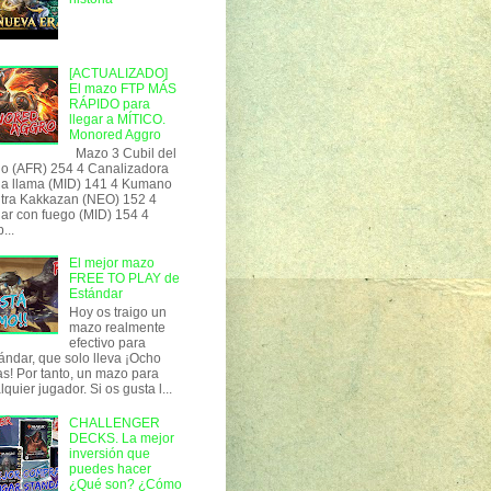
[ACTUALIZADO]
El mazo FTP MÁS
RÁPIDO para
llegar a MÍTICO.
Monored Aggro
Mazo 3 Cubil del
o (AFR) 254 4 Canalizadora
la llama (MID) 141 4 Kumano
tra Kakkazan (NEO) 152 4
ar con fuego (MID) 154 4
...
El mejor mazo
FREE TO PLAY de
Estándar
Hoy os traigo un
mazo realmente
efectivo para
ándar, que solo lleva ¡Ocho
as! Por tanto, un mazo para
lquier jugador. Si os gusta l...
CHALLENGER
DECKS. La mejor
inversión que
puedes hacer
¿Qué son? ¿Cómo