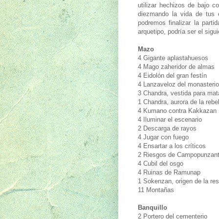
utilizar hechizos de bajo c
diezmando la vida de tus 
podremos finalizar la part
arquetipo, podría ser el sigui
Mazo
4 Gigante aplastahuesos
4 Mago zaheridor de almas
4 Eidolón del gran festín
4 Lanzaveloz del monasterio
3 Chandra, vestida para mat
1 Chandra, aurora de la rebe
4 Kumano contra Kakkazan
4 Iluminar el escenario
2 Descarga de rayos
4 Jugar con fuego
4 Ensartar a los críticos
2 Riesgos de Campopunzan
4 Cubil del osgo
4 Ruinas de Ramunap
1 Sokenzan, origen de la res
11 Montañas
Banquillo
2 Portero del cementerio