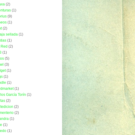
axa
(2)
nturas
(1)
rius
(9)
neos
(1)
t
(2)
aja sellada
(1)
tias
(1)
 Red
(2)
3
(1)
ros
(5)
wl
(3)
get
(1)
gs
(1)
ndle
(1)
rdmarket
(1)
los García Torín
(1)
tas
(2)
tedicion
(2)
menterio
(2)
andra
(1)
ue
(1)
uedo
(1)