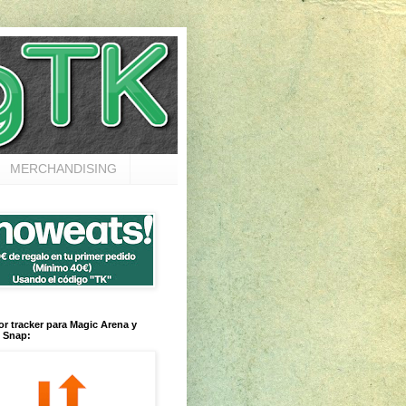
MERCHANDISING
or tracker para Magic Arena y
 Snap: