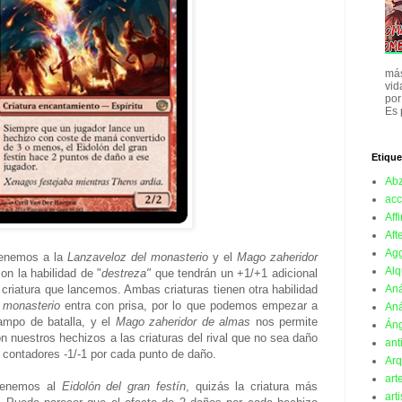
más
vid
por
Es 
Etique
Ab
acc
Affi
Aft
Ag
tenemos a la
Lanzaveloz del monasterio
y el
Mago zaheridor
Alq
on la habilidad de "
destreza"
que tendrán un +1/+1 adicional
Aná
 criatura que lancemos. Ambas criaturas tienen otra habilidad
 monasterio
entra con prisa, por lo que podemos empezar a
Aná
ampo de batalla, y el
Mago zaheridor de almas
nos permite
Án
 nuestros hechizos a las criaturas del rival que no sea daño
ant
 contadores -1/-1 por cada punto de daño.
Arq
art
 tenemos al
Eidolón del gran festín
, quizás la criatura más
art