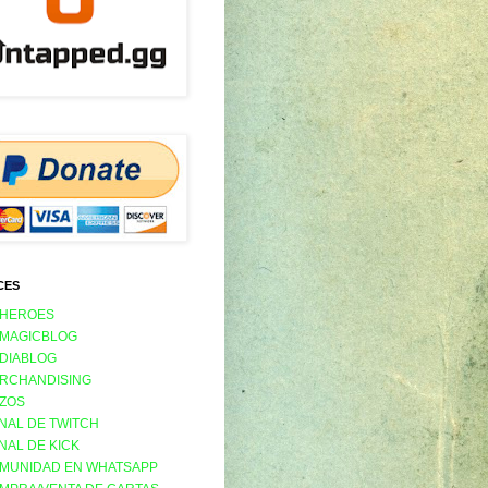
CES
 HEROES
 MAGICBLOG
 DIABLOG
RCHANDISING
ZOS
NAL DE TWITCH
NAL DE KICK
MUNIDAD EN WHATSAPP