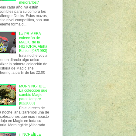
mejorarlos?
o cada año, ya están
ponibles para su compra los
llenger Decks. Estos mazos,
alto nivel competitivo, son una
elente forma d...
La PRIMERA
colección de
MAGIC de la
HISTORIA. Alpha
Edition [08/1993]
Esta noche voy a
er en directo algo único:
lizar la primera colección de
historia de Magic The
hering, a partir de las 22:00
..
MORNINGTIDE.
La colección que
cambió Magic
para siempre
[02/2008]
En el directo de
a noche, analizaremos una de
 colecciones que más impacto
dujo en Magic en toda su
toria, Morningtide (Alborada...
¡¡INCREÍBLE