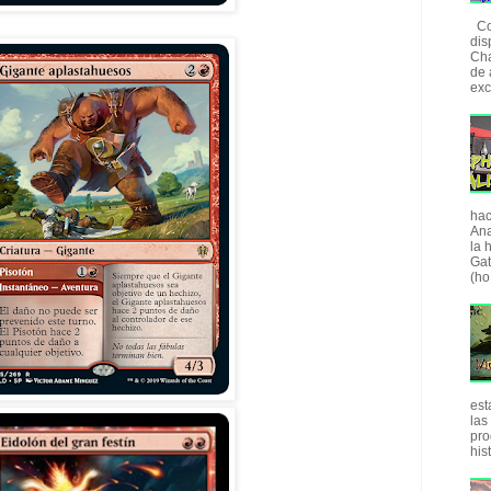
Com
dis
Cha
de 
exc
hac
Ana
la 
Gat
(ho.
est
las
pro
his