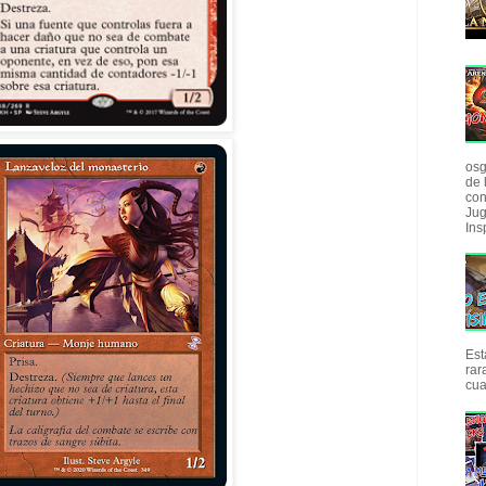
osg
de 
con
Jug
Insp
Est
rar
cua