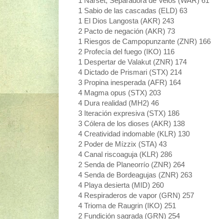
1 Narset, Separadora de Velos (WAR) 61
1 Sabio de las cascadas (ELD) 63
1 El Dios Langosta (AKR) 243
2 Pacto de negación (AKR) 73
1 Riesgos de Campopunzante (ZNR) 166
2 Profecía del fuego (IKO) 116
1 Despertar de Valakut (ZNR) 174
4 Dictado de Prismari (STX) 214
3 Propina inesperada (AFR) 164
4 Magma opus (STX) 203
4 Dura realidad (MH2) 46
3 Iteración expresiva (STX) 186
3 Cólera de los dioses (AKR) 138
4 Creatividad indomable (KLR) 130
2 Poder de Mízzix (STA) 43
4 Canal riscoaguja (KLR) 286
2 Senda de Planeorrío (ZNR) 264
4 Senda de Bordeagujas (ZNR) 263
4 Playa desierta (MID) 260
4 Respiraderos de vapor (GRN) 257
4 Trioma de Raugrin (IKO) 251
2 Fundición sagrada (GRN) 254