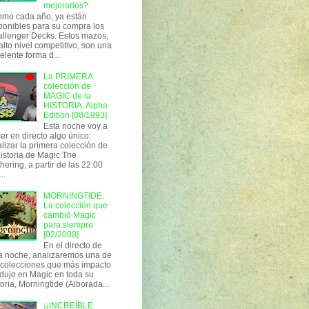
mejorarlos?
o cada año, ya están
ponibles para su compra los
llenger Decks. Estos mazos,
alto nivel competitivo, son una
elente forma d...
La PRIMERA
colección de
MAGIC de la
HISTORIA. Alpha
Edition [08/1993]
Esta noche voy a
er en directo algo único:
lizar la primera colección de
historia de Magic The
hering, a partir de las 22:00
..
MORNINGTIDE.
La colección que
cambió Magic
para siempre
[02/2008]
En el directo de
a noche, analizaremos una de
 colecciones que más impacto
dujo en Magic en toda su
toria, Morningtide (Alborada...
¡¡INCREÍBLE