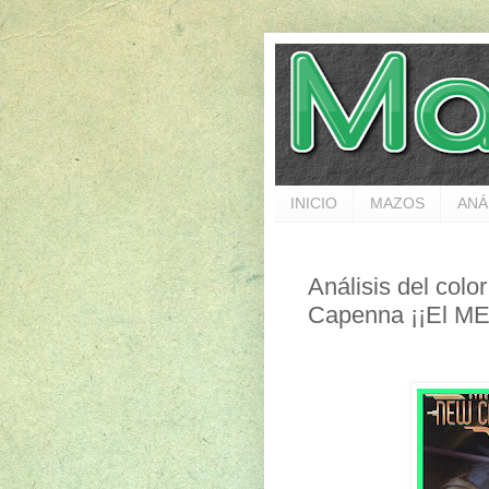
INICIO
MAZOS
ANÁ
Análisis del col
Capenna ¡¡El ME