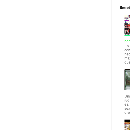
Entra
hor
En 
con
nec
maz
que
Una
jug
es,
sea
div