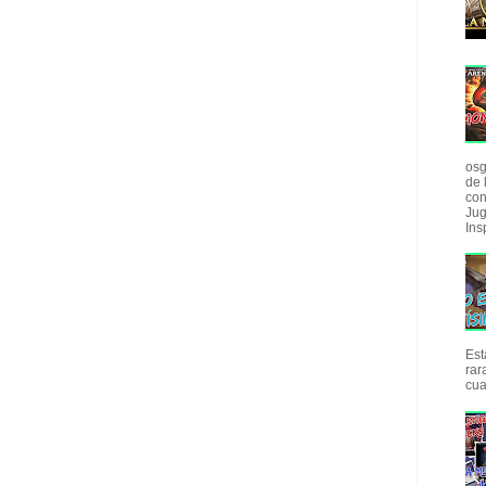
osg
de 
con
Jug
Insp
Est
rar
cua