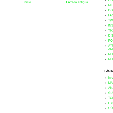
CO
Inicio
Entrada antigua
MI
DO
FA
TW
IN
TI
DI
PO
AY
AM
Mi 
Mi 
PÁGI
Ini
MA
AN
GU
TO
HI
CÓ