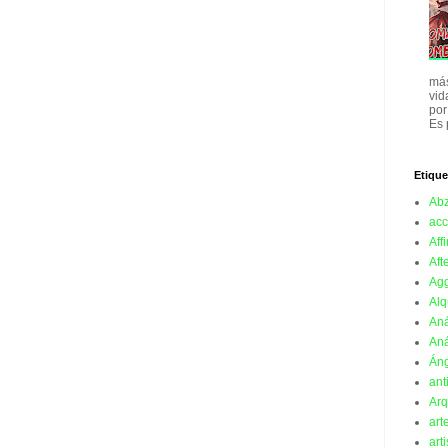
más
vid
por
Es 
Etique
Ab
acc
Affi
Aft
Ag
Alq
Aná
Aná
Án
ant
Arq
art
art