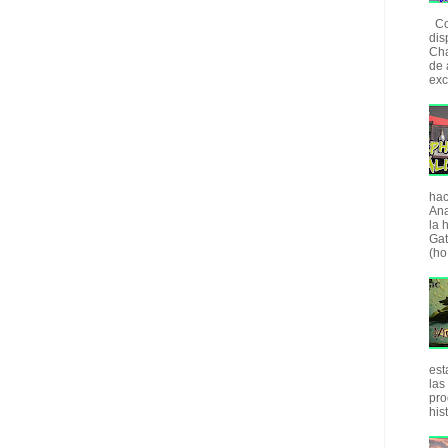
Com
dis
Cha
de 
exc
hac
Ana
la 
Gat
(ho.
est
las
pro
his