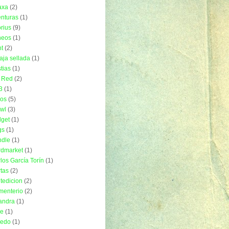
axa
(2)
nturas
(1)
rius
(9)
neos
(1)
t
(2)
aja sellada
(1)
tias
(1)
 Red
(2)
3
(1)
ros
(5)
wl
(3)
get
(1)
gs
(1)
ndle
(1)
rdmarket
(1)
los García Torín
(1)
tas
(2)
tedicion
(2)
menterio
(2)
andra
(1)
ue
(1)
uedo
(1)