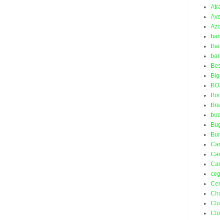
Atr
Ave
Azo
ba
Ban
bar
Bes
Big
BO
Bo
Bra
bud
Bu
Bu
Ca
Car
Car
ceg
Ce
Ch
Cl
Cl