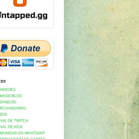
CES
 HEROES
 MAGICBLOG
 DIABLOG
RCHANDISING
ZOS
NAL DE TWITCH
NAL DE KICK
MUNIDAD EN WHATSAPP