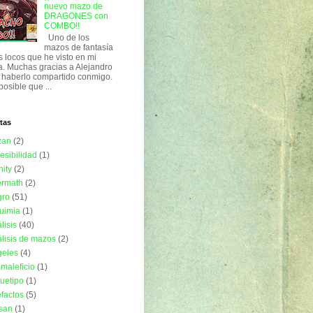
nuevo mazo de
DRAGONES con
COMBO!!
Uno de los
mazos de fantasía
 locos que he visto en mi
a. Muchas gracias a Alejandro
 haberlo compartido conmigo.
posible que ...
tas
zan
(2)
esibilidad
(1)
nity
(2)
ermath
(2)
gro
(51)
uimia
(1)
lisis
(40)
lisis de mazos
(2)
geles
(4)
imaleficio
(1)
uetipo
(1)
efactos
(5)
isan
(1)