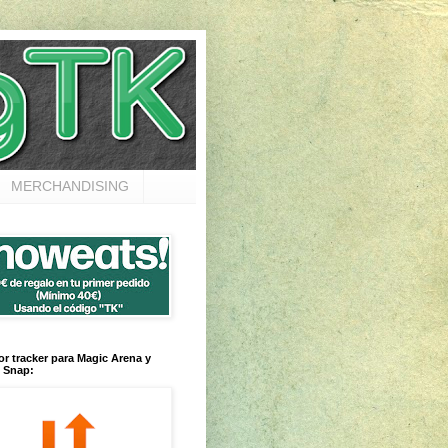
MERCHANDISING
or tracker para Magic Arena y
 Snap: