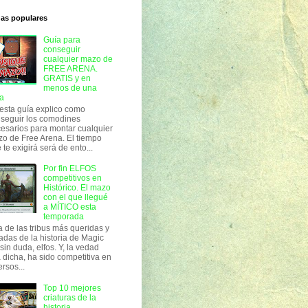
das populares
Guía para
conseguir
cualquier mazo de
FREE ARENA.
GRATIS y en
menos de una
a
esta guía explico como
seguir los comodines
esarios para montar cualquier
o de Free Arena. El tiempo
 te exigirá será de ento...
Por fin ELFOS
competitivos en
Histórico. El mazo
con el que llegué
a MÍTICO esta
temporada
 de las tribus más queridas y
adas de la historia de Magic
 sin duda, elfos. Y, la vedad
 dicha, ha sido competitiva en
ersos...
Top 10 mejores
criaturas de la
historia