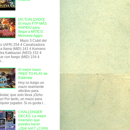
[ACTUALIZADO]
El mazo FTP MÁS
RÁPIDO para
llegar a MÍTICO.
Monored Aggro
Mazo 3 Cubil del
o (AFR) 254 4 Canalizadora
la llama (MID) 141 4 Kumano
tra Kakkazan (NEO) 152 4
ar con fuego (MID) 154 4
...
El mejor mazo
FREE TO PLAY de
Estándar
Hoy os traigo un
mazo realmente
efectivo para
ándar, que solo lleva ¡Ocho
as! Por tanto, un mazo para
lquier jugador. Si os gusta l...
CHALLENGER
DECKS. La mejor
inversión que
puedes hacer
¿Qué son? ¿Cómo