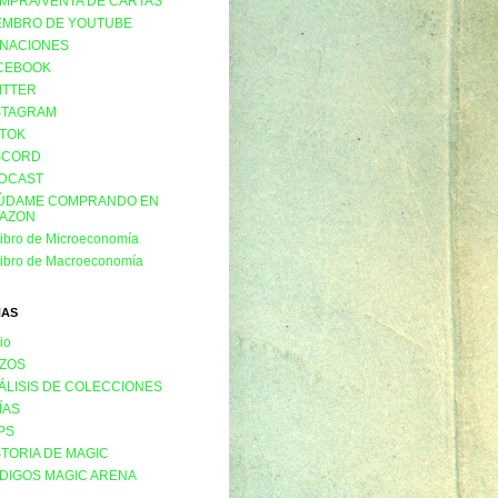
MPRA/VENTA DE CARTAS
EMBRO DE YOUTUBE
NACIONES
CEBOOK
ITTER
STAGRAM
KTOK
SCORD
DCAST
ÚDAME COMPRANDO EN
AZON
libro de Microeconomía
libro de Macroeconomía
NAS
cio
ZOS
ÁLISIS DE COLECCIONES
ÍAS
PS
STORIA DE MAGIC
DIGOS MAGIC ARENA